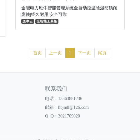
金能电力斑牛智能管理系统全自动控温除湿防锈耐
腐蚀|经久耐用|安全可靠
斑牛云
全智能工具柜
首页
上一页
1
下一页
尾页
联系我们
电话：13363881236
邮箱：hbjndl@126.com
Q Q：3021709020