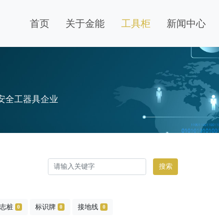
首页
关于金能
工具柜
新闻中心
安全工器具企业
搜索
志桩
标识牌
接地线
0
0
0