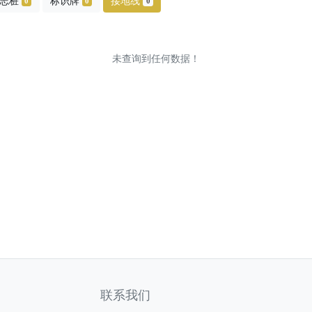
志桩
标识牌
接地线
0
0
0
未查询到任何数据！
联系我们